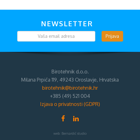
NEWSLETTER
Prijava
Birotehnik d.o.o.
Milana Prpića 119, 49243 Oroslavje, Hrvatska
birotehnik@birotehnik.hr
+385 (49) 521 004
Izjava o privatnosti (GDPR)
web:
Bernardić studio